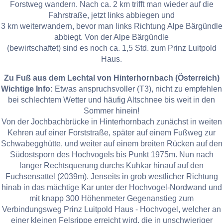
Forstweg wandern. Nach ca. 2 km trifft man wieder auf die
Fahrstraße, jetzt links abbiegen und
3 km weiterwandern, bevor man links Richtung Alpe Bärgündle
abbiegt. Von der Alpe Bärgündle
(bewirtschaftet) sind es noch ca. 1,5 Std. zum Prinz Luitpold
Haus.
Zu Fuß aus dem Lechtal von Hinterhornbach (Österreich)
Wichtige Info:
Etwas anspruchsvoller (T3), nicht zu empfehlen
bei schlechtem Wetter und häufig Altschnee bis weit in den
Sommer hinein!
Von der Jochbachbrücke in Hinterhornbach zunächst in weiten
Kehren auf einer Forststraße, später auf einem Fußweg zur
Schwabegghütte, und weiter auf einem breiten Rücken auf den
Südostsporn des Hochvogels bis Punkt 1975m. Nun nach
langer Rechtsquerung durchs Kuhkar hinauf auf den
Fuchsensattel (2039m). Jenseits in grob westlicher Richtung
hinab in das mächtige Kar unter der Hochvogel-Nordwand und
mit knapp 300 Höhenmeter Gegenanstieg zum
Verbindungsweg Prinz Luitpold Haus - Hochvogel, welcher an
einer kleinen Felsrippe erreicht wird, die in unschwieriger