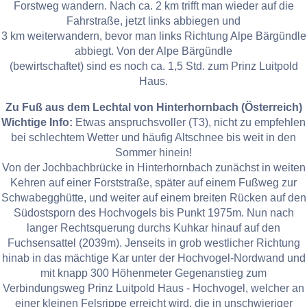
Forstweg wandern. Nach ca. 2 km trifft man wieder auf die
Fahrstraße, jetzt links abbiegen und
3 km weiterwandern, bevor man links Richtung Alpe Bärgündle
abbiegt. Von der Alpe Bärgündle
(bewirtschaftet) sind es noch ca. 1,5 Std. zum Prinz Luitpold
Haus.
Zu Fuß aus dem Lechtal von Hinterhornbach (Österreich)
Wichtige Info:
Etwas anspruchsvoller (T3), nicht zu empfehlen
bei schlechtem Wetter und häufig Altschnee bis weit in den
Sommer hinein!
Von der Jochbachbrücke in Hinterhornbach zunächst in weiten
Kehren auf einer Forststraße, später auf einem Fußweg zur
Schwabegghütte, und weiter auf einem breiten Rücken auf den
Südostsporn des Hochvogels bis Punkt 1975m. Nun nach
langer Rechtsquerung durchs Kuhkar hinauf auf den
Fuchsensattel (2039m). Jenseits in grob westlicher Richtung
hinab in das mächtige Kar unter der Hochvogel-Nordwand und
mit knapp 300 Höhenmeter Gegenanstieg zum
Verbindungsweg Prinz Luitpold Haus - Hochvogel, welcher an
einer kleinen Felsrippe erreicht wird, die in unschwieriger