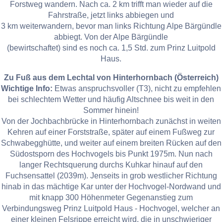
Forstweg wandern. Nach ca. 2 km trifft man wieder auf die
Fahrstraße, jetzt links abbiegen und
3 km weiterwandern, bevor man links Richtung Alpe Bärgündle
abbiegt. Von der Alpe Bärgündle
(bewirtschaftet) sind es noch ca. 1,5 Std. zum Prinz Luitpold
Haus.
Zu Fuß aus dem Lechtal von Hinterhornbach (Österreich)
Wichtige Info:
Etwas anspruchsvoller (T3), nicht zu empfehlen
bei schlechtem Wetter und häufig Altschnee bis weit in den
Sommer hinein!
Von der Jochbachbrücke in Hinterhornbach zunächst in weiten
Kehren auf einer Forststraße, später auf einem Fußweg zur
Schwabegghütte, und weiter auf einem breiten Rücken auf den
Südostsporn des Hochvogels bis Punkt 1975m. Nun nach
langer Rechtsquerung durchs Kuhkar hinauf auf den
Fuchsensattel (2039m). Jenseits in grob westlicher Richtung
hinab in das mächtige Kar unter der Hochvogel-Nordwand und
mit knapp 300 Höhenmeter Gegenanstieg zum
Verbindungsweg Prinz Luitpold Haus - Hochvogel, welcher an
einer kleinen Felsrippe erreicht wird, die in unschwieriger