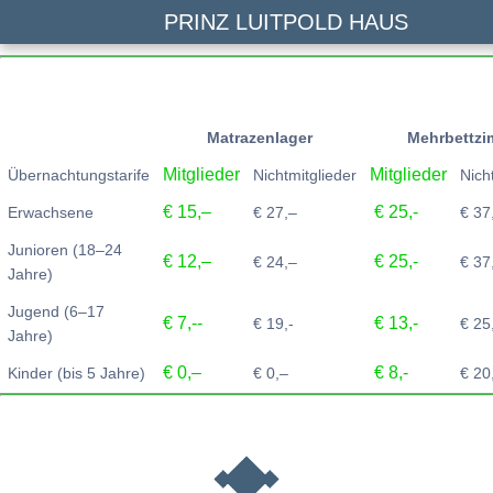
PRINZ LUITPOLD HAUS
Matrazenlager
Mehrbettzi
Mitglieder
Mitglieder
Übernachtungstarife
Nichtmitglieder
Nich
€ 15,–
€ 25,-
Erwachsene
€ 27,–
€ 37
Junioren (18–24
€ 12,–
€ 25,-
€ 24,–
€ 37
Jahre)
Jugend (6–17
€ 7,--
€ 13,-
€ 19,-
€ 25
Jahre)
€ 0,–
€ 8,-
Kinder (bis 5 Jahre)
€ 0,–
€ 20