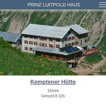
PRINZ LUITPOLD HAUS
Kemptener Hütte
1844m
Gehzeit 8-10h