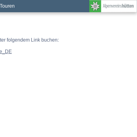
Touren
nter folgendem Link buchen:
=de_DE