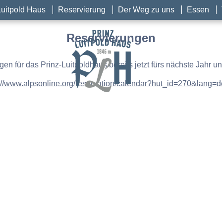
Luitpold Haus
Reservierung
Der Weg zu uns
Essen
Reservierungen
gen für das Prinz-Luitpoldhaus bereits jetzt fürs nächste Jahr u
://www.alpsonline.org/reservation/calendar?hut_id=270&lang