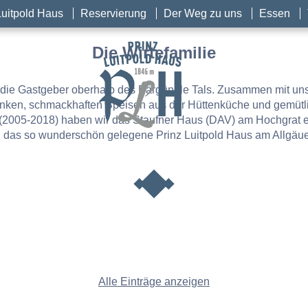
Luitpold Haus
Reservierung
Der Weg zu uns
Essen
Die Wirtefamilie
19 die Gastgeber oberhalb des Bärgündle Tals. Zusammen mit 
änken, schmackhaften Speisen aus der Hüttenküche und gemütli
(2005-2018) haben wir das Staufner Haus (DAV) am Hochgrat e
n, das so wunderschön gelegene Prinz Luitpold Haus am Allgäu
Alle Einträge anzeigen