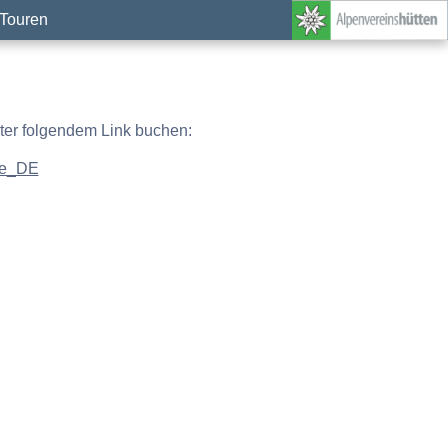
Touren
nter folgendem Link buchen:
=de_DE