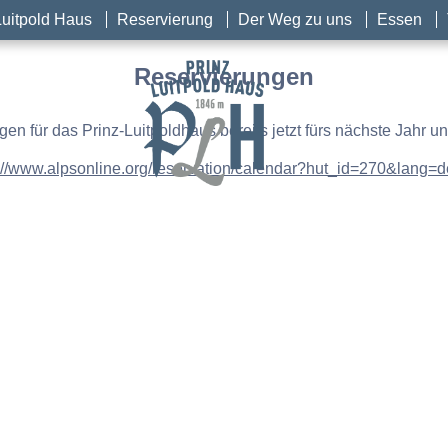
Luitpold Haus
Reservierung
Der Weg zu uns
Essen
Reservierungen
gen für das Prinz-Luitpoldhaus bereits jetzt fürs nächste Jahr u
://www.alpsonline.org/reservation/calendar?hut_id=270&lang