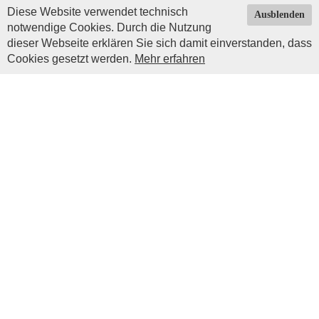
Diese Website verwendet technisch
Ausblenden
notwendige Cookies. Durch die Nutzung
dieser Webseite erklären Sie sich damit einverstanden, dass
Cookies gesetzt werden.
Mehr erfahren
Impressum
|
Datenschutz
| © Copyright 2026 by
Impressum
Prinz Luitpold Haus
Christoph Erd
Mangoldsweg 6
87545 Burgberg
info@prinz-luitpoldhaus.de
Telefonisch sind wir leider nicht erreichbar. Festnetz-
Telefonnummern die im Internet zu finden sind führen nur zu
unseren Vorgängern.