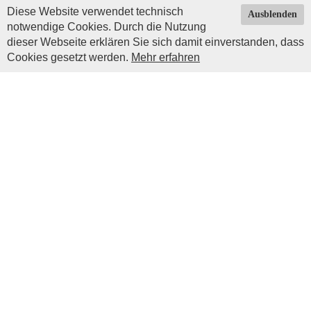
Diese Website verwendet technisch
Ausblenden
notwendige Cookies. Durch die Nutzung
dieser Webseite erklären Sie sich damit einverstanden, dass
Cookies gesetzt werden.
Mehr erfahren
Impressum
|
Datenschutz
| © Copyright 2026 by
Impressum
Prinz Luitpold Haus
Christoph Erd
Mangoldsweg 6
87545 Burgberg
info@prinz-luitpoldhaus.de
Telefonisch sind wir leider nicht erreichbar. Festnetz-
Telefonnummern die im Internet zu finden sind führen nur zu
unseren Vorgängern.