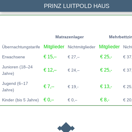
PRINZ LUITPOLD HAUS
Matrazenlager
Mehrbettzi
Mitglieder
Mitglieder
Übernachtungstarife
Nichtmitglieder
Nich
€ 15,–
€ 25,-
Erwachsene
€ 27,–
€ 37
Junioren (18–24
€ 12,–
€ 25,-
€ 24,–
€ 37
Jahre)
Jugend (6–17
€ 7,--
€ 13,-
€ 19,-
€ 25
Jahre)
€ 0,–
€ 8,-
Kinder (bis 5 Jahre)
€ 0,–
€ 20