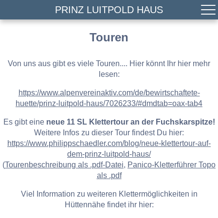
PRINZ LUITPOLD HAUS
Touren
Von uns aus gibt es viele Touren.... Hier könnt Ihr hier mehr
lesen:
https://www.alpenvereinaktiv.com/de/bewirtschaftete-
huette/prinz-luitpold-haus/7026233/#dmdtab=oax-tab4
Es gibt eine
neue 11 SL Klettertour an der Fuchskarspitze!
Weitere Infos zu dieser Tour findest Du hier:
https://www.philippschaedler.com/blog/neue-klettertour-auf-
dem-prinz-luitpold-haus/
(
Tourenbeschreibung als .pdf-Datei
,
Panico-Kletterführer Topo
als .pdf
Viel Information zu weiteren Klettermöglichkeiten in
Hüttennähe findet ihr hier: