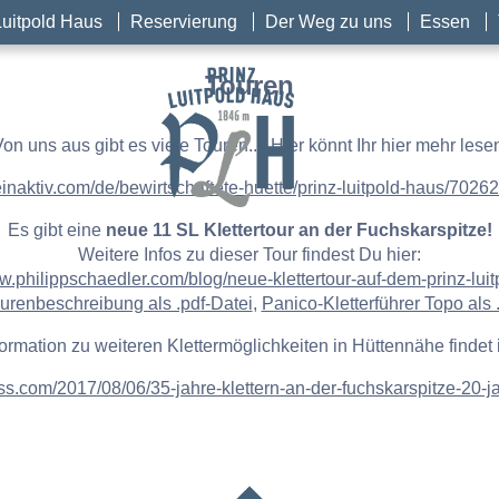
Luitpold Haus
Reservierung
Der Weg zu uns
Essen
Touren
on uns aus gibt es viele Touren.... Hier könnt Ihr hier mehr lese
inaktiv.com/de/bewirtschaftete-huette/prinz-luitpold-haus/70
Es gibt eine
neue 11 SL Klettertour an der Fuchskarspitze!
Weitere Infos zu dieser Tour findest Du hier:
ww.philippschaedler.com/blog/neue-klettertour-auf-dem-prinz-luit
urenbeschreibung als .pdf-Datei
,
Panico-Kletterführer Topo als 
formation zu weiteren Klettermöglichkeiten in Hüttennähe findet i
ss.com/2017/08/06/35-jahre-klettern-an-der-fuchskarspitze-20-ja