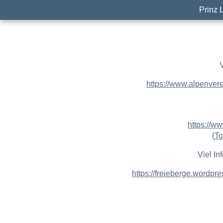
Prinz 
V
https://www.alpenvere
https://w
(
To
Viel In
https://freieberge.wordpre