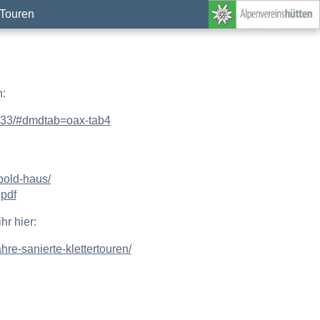
Touren
n:
26233/#dmdtab=oax-tab4
pold-haus/
.pdf
hr hier:
hre-sanierte-klettertouren/