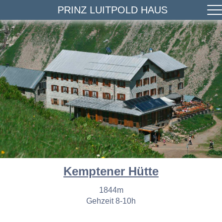
PRINZ LUITPOLD HAUS
Kemptener Hütte
1844m
Gehzeit 8-10h