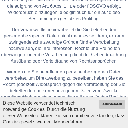
die aufgrund von Art. 6 Abs. 1 lit. e oder f DSGVO erfolgt,
Widerspruch einzulegen; dies gilt auch für ein auf diese
Bestimmungen gestütztes Profiling.
Der Verantwortliche verarbeitet die Sie betreffenden
personenbezogenen Daten nicht mehr, es sei denn, er kann
zwingende schutzwürdige Gründe für die Verarbeitung
nachweisen, die Ihre Interessen, Rechte und Freiheiten
überwiegen, oder die Verarbeitung dient der Geltendmachung,
Ausübung oder Verteidigung von Rechtsansprüchen.
Werden die Sie betreffenden personenbezogenen Daten
verarbeitet, um Direktwerbung zu betreiben, haben Sie das
Recht, jederzeit Widerspruch gegen die Verarbeitung der Sie
betreffenden personenbezogenen Daten zum Zwecke
derartiger Werbung einzulegen; dies gilt auch für das Profiling,
Diese Website verwendet technisch
soweit es mit solcher Direktwerbung in Verbindung steht.
Ausblenden
notwendige Cookies. Durch die Nutzung
Widersprechen Sie der Verarbeitung für Zwecke der
dieser Webseite erklären Sie sich damit einverstanden, dass
Direktwerbung, so werden die Sie betreffenden
Cookies gesetzt werden.
Mehr erfahren
Impressum
|
Datenschutz
| © Copyright 2026 by
personenbezogenen Daten nicht mehr für diese Zwecke