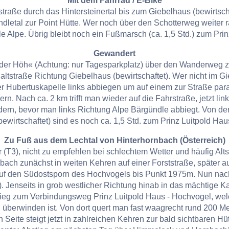
Mit dem Fahrrad / E-Bike
straße durch das Hintersteinertal bis zum Giebelhaus (bewirtschaf
ndletal zur Point Hütte. Wer noch über den Schotterweg weiter r
e Alpe. Übrig bleibt noch ein Fußmarsch (ca. 1,5 Std.) zum Pri
Gewandert
der Höh« (Achtung: nur Tagesparkplatz) über den Wanderweg z
altstraße Richtung Giebelhaus (bewirtschaftet). Wer nicht im 
er Hubertuskapelle links abbiegen um auf einem zur Straße para
n. Nach ca. 2 km trifft man wieder auf die Fahrstraße, jetzt li
ern, bevor man links Richtung Alpe Bärgündle abbiegt. Von de
bewirtschaftet) sind es noch ca. 1,5 Std. zum Prinz Luitpold Hau
Zu Fuß aus dem Lechtal von Hinterhornbach (Österreich)
(T3), nicht zu empfehlen bei schlechtem Wetter und häufig Alt
bach zunächst in weiten Kehren auf einer Forststraße, später
auf den Südostsporn des Hochvogels bis Punkt 1975m. Nun na
. Jenseits in grob westlicher Richtung hinab in das mächtige
g zum Verbindungsweg Prinz Luitpold Haus - Hochvogel, welche
u überwinden ist. Von dort quert man fast waagrecht rund 200 M
 Seite steigt jetzt in zahlreichen Kehren zur bald sichtbaren Hüt