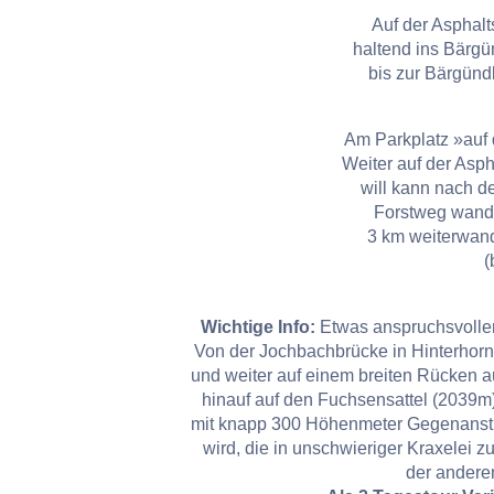
Auf der Asphalt
haltend ins Bärgü
bis zur Bärgündl
Am Parkplatz »auf 
Weiter auf der Asph
will kann nach d
Forstweg wander
3 km weiterwand
(
Wichtige Info:
Etwas anspruchsvoller 
Von der Jochbachbrücke in Hinterhorn
und weiter auf einem breiten Rücken 
hinauf auf den Fuchsensattel (2039m)
mit knapp 300 Höhenmeter Gegenanstie
wird, die in unschwieriger Kraxelei z
der anderen