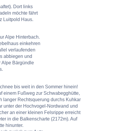
tet). Dort links
adeln möchte fährt
nz Luitpold Haus.
ur Alpe Hinterbach.
Giebelhaus einkehren
llel verlaufenden
nks abbiegen und
r Alpe Bärgündle
s.
schnee bis weit in den Sommer hinein!
 auf einem Fußweg zur Schwabegghütte,
ch langer Rechtsquerung durchs Kuhkar
 Kar unter der Hochvogel-Nordwand und
r an einer kleinen Felsrippe erreicht
eter in die Balkenscharte (2172m). Auf
te hinunter.