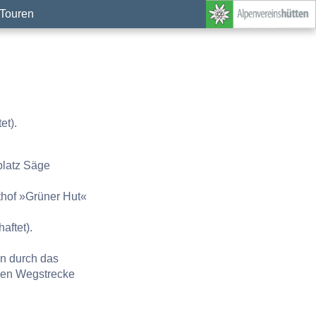
Touren
et).
platz Säge
thof »Grüner Hut«
aftet).
en durch das
ben Wegstrecke