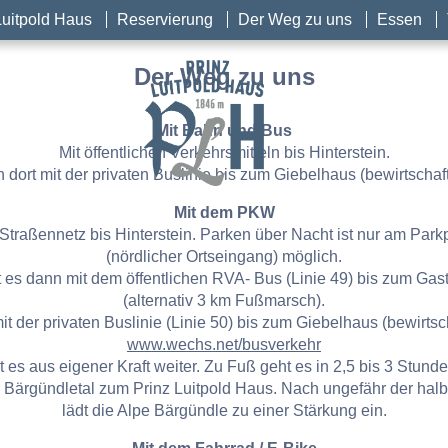
Luitpold Haus
Reservierung
Der Weg zu uns
Essen
Der Weg zu uns
Mit Bahn und Bus
Mit öffentlichen Verkehrsmitteln bis Hinterstein.
 dort mit der privaten Buslinie bis zum Giebelhaus (bewirtschaft
Mit dem PKW
Straßennetz bis Hinterstein. Parken über Nacht ist nur am Park
(nördlicher Ortseingang) möglich.
t es dann mit dem öffentlichen RVA- Bus (Linie 49) bis zum Gas
(alternativ 3 km Fußmarsch).
mit der privaten Buslinie (Linie 50) bis zum Giebelhaus (bewirtsch
www.wechs.net/busverkehr
t es aus eigener Kraft weiter. Zu Fuß geht es in 2,5 bis 3 Stund
Bärgündletal zum Prinz Luitpold Haus. Nach ungefähr der hal
lädt die Alpe Bärgündle zu einer Stärkung ein.