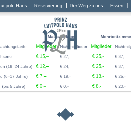
Luitpold Haus
Reservierung
Der Weg zu uns
Essen
Matrazenlager
Mehrbettzimme
Mitglieder
Mitglieder
achtungstarife
Nichtmitglieder
Nichtmit
€ 15,–
€ 25,-
chsene
€ 27,–
€ 37,-
€ 12,–
€ 25,-
ren (18–24 Jahre)
€ 24,–
€ 37,-
€ 7,--
€ 13,-
d (6–17 Jahre)
€ 19,-
€ 25,-
€ 0,–
€ 8,-
 (bis 5 Jahre)
€ 0,–
€ 20,-