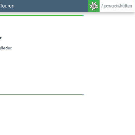
Touren
r
glieder