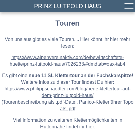
PRINZ LUITPOLD HAUS
Touren
Von uns aus gibt es viele Touren.... Hier könnt Ihr hier mehr
lesen:
https://www.alpenvereinaktiv.com/de/bewirtschaftete-
huette/prinz-luitpold-haus/7026233/#dmdtab=oax-tab4
Es gibt eine
neue 11 SL Klettertour an der Fuchskarspitze!
Weitere Infos zu dieser Tour findest Du hier:
https://www.philippschaedler.com/blog/neue-klettertour-auf-
dem-prinz-luitpold-haus/
(
Tourenbeschreibung als .pdf-Datei
,
Panico-Kletterführer Topo
als .pdf
Viel Information zu weiteren Klettermöglichkeiten in
Hüttennähe findet ihr hier: