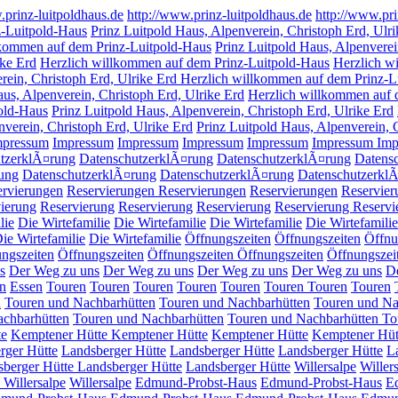
.prinz-luitpoldhaus.de
http://www.prinz-luitpoldhaus.de
http://www.pri
z-Luitpold-Haus
Prinz Luitpold Haus, Alpenverein, Christoph Erd, Ulri
lkommen auf dem Prinz-Luitpold-Haus
Prinz Luitpold Haus, Alpenverei
ike Erd
Herzlich willkommen auf dem Prinz-Luitpold-Haus
Herzlich w
erein, Christoph Erd, Ulrike Erd Herzlich willkommen auf dem Prinz-
aus, Alpenverein, Christoph Erd, Ulrike Erd
Herzlich willkommen auf 
old-Haus
Prinz Luitpold Haus, Alpenverein, Christoph Erd, Ulrike Erd
verein, Christoph Erd, Ulrike Erd
Prinz Luitpold Haus, Alpenverein, 
mpressum
Impressum
Impressum
Impressum
Impressum
Impressum
Imp
tzerklÃ¤rung
DatenschutzerklÃ¤rung
DatenschutzerklÃ¤rung
Datens
ung
DatenschutzerklÃ¤rung
DatenschutzerklÃ¤rung
Datenschutzerkl
ervierungen
Reservierungen
Reservierungen
Reservierungen
Reservier
ierung
Reservierung
Reservierung
Reservierung
Reservierung
Reservi
lie
Die Wirtefamilie
Die Wirtefamilie
Die Wirtefamilie
Die Wirtefamilie
ie Wirtefamilie
Die Wirtefamilie
Öffnungszeiten
Öffnungszeiten
Öffnu
ngszeiten
Öffnungszeiten
Öffnungszeiten
Öffnungszeiten
Öffnungszei
s
Der Weg zu uns
Der Weg zu uns
Der Weg zu uns
Der Weg zu uns
D
n
Essen
Touren
Touren
Touren
Touren
Touren
Touren
Touren
Touren
n
Touren und Nachbarhütten
Touren und Nachbarhütten
Touren und Na
achbarhütten
Touren und Nachbarhütten
Touren und Nachbarhütten
To
te
Kemptener Hütte
Kemptener Hütte
Kemptener Hütte
Kemptener Hüt
rger Hütte
Landsberger Hütte
Landsberger Hütte
Landsberger Hütte
L
sberger Hütte
Landsberger Hütte
Landsberger Hütte
Willersalpe
Willer
e
Willersalpe
Willersalpe
Edmund-Probst-Haus
Edmund-Probst-Haus
E