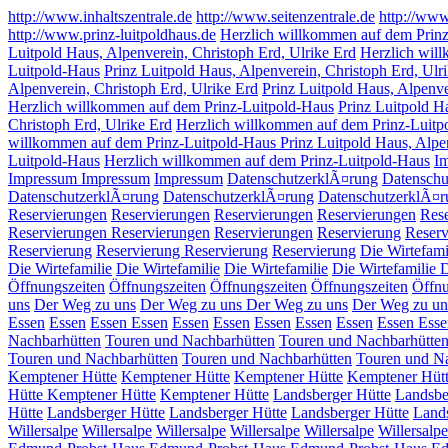
http://www.inhaltszentrale.de
http://www.seitenzentrale.de
http://www
http://www.prinz-luitpoldhaus.de
Herzlich willkommen auf dem Prin
Luitpold Haus, Alpenverein, Christoph Erd, Ulrike Erd
Herzlich wil
Luitpold-Haus
Prinz Luitpold Haus, Alpenverein, Christoph Erd, Ulr
Alpenverein, Christoph Erd, Ulrike Erd
Prinz Luitpold Haus, Alpenv
Herzlich willkommen auf dem Prinz-Luitpold-Haus
Prinz Luitpold H
Christoph Erd, Ulrike Erd
Herzlich willkommen auf dem Prinz-Luitp
willkommen auf dem Prinz-Luitpold-Haus Prinz Luitpold Haus, Alpen
Luitpold-Haus
Herzlich willkommen auf dem Prinz-Luitpold-Haus
I
Impressum
Impressum
Impressum
DatenschutzerklÃ¤rung
Datenschu
DatenschutzerklÃ¤rung
DatenschutzerklÃ¤rung
DatenschutzerklÃ¤r
Reservierungen
Reservierungen
Reservierungen
Reservierungen
Res
Reservierungen
Reservierungen
Reservierungen
Reservierung
Reserv
Reservierung
Reservierung
Reservierung
Reservierung
Die Wirtefami
Die Wirtefamilie
Die Wirtefamilie
Die Wirtefamilie
Die Wirtefamilie
D
Öffnungszeiten
Öffnungszeiten
Öffnungszeiten
Öffnungszeiten
Öffnu
uns
Der Weg zu uns
Der Weg zu uns
Der Weg zu uns
Der Weg zu un
Essen
Essen
Essen
Essen
Essen
Essen
Essen
Essen
Essen
Essen
Esse
Nachbarhütten
Touren und Nachbarhütten
Touren und Nachbarhütte
Touren und Nachbarhütten
Touren und Nachbarhütten
Touren und N
Kemptener Hütte
Kemptener Hütte
Kemptener Hütte
Kemptener Hüt
Hütte
Kemptener Hütte
Kemptener Hütte
Landsberger Hütte
Landsbe
Hütte
Landsberger Hütte
Landsberger Hütte
Landsberger Hütte
Land
Willersalpe
Willersalpe
Willersalpe
Willersalpe
Willersalpe
Willersalp