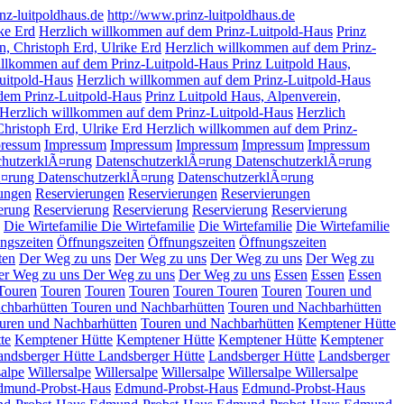
nz-luitpoldhaus.de
http://www.prinz-luitpoldhaus.de
ke Erd
Herzlich willkommen auf dem Prinz-Luitpold-Haus
Prinz
n, Christoph Erd, Ulrike Erd
Herzlich willkommen auf dem Prinz-
illkommen auf dem Prinz-Luitpold-Haus Prinz Luitpold Haus,
Luitpold-Haus
Herzlich willkommen auf dem Prinz-Luitpold-Haus
dem Prinz-Luitpold-Haus
Prinz Luitpold Haus, Alpenverein,
Herzlich willkommen auf dem Prinz-Luitpold-Haus
Herzlich
Christoph Erd, Ulrike Erd Herzlich willkommen auf dem Prinz-
ressum
Impressum
Impressum
Impressum
Impressum
Impressum
chutzerklÃ¤rung
DatenschutzerklÃ¤rung
DatenschutzerklÃ¤rung
Ã¤rung
DatenschutzerklÃ¤rung
DatenschutzerklÃ¤rung
ungen
Reservierungen
Reservierungen
Reservierungen
erung
Reservierung
Reservierung
Reservierung
Reservierung
Die Wirtefamilie
Die Wirtefamilie
Die Wirtefamilie
Die Wirtefamilie
ngszeiten
Öffnungszeiten
Öffnungszeiten
Öffnungszeiten
ten
Der Weg zu uns
Der Weg zu uns
Der Weg zu uns
Der Weg zu
er Weg zu uns
Der Weg zu uns
Der Weg zu uns
Essen
Essen
Essen
Touren
Touren
Touren
Touren
Touren
Touren
Touren
Touren und
chbarhütten
Touren und Nachbarhütten
Touren und Nachbarhütten
uren und Nachbarhütten
Touren und Nachbarhütten
Kemptener Hütte
te
Kemptener Hütte
Kemptener Hütte
Kemptener Hütte
Kemptener
andsberger Hütte
Landsberger Hütte
Landsberger Hütte
Landsberger
salpe
Willersalpe
Willersalpe
Willersalpe
Willersalpe
Willersalpe
dmund-Probst-Haus
Edmund-Probst-Haus
Edmund-Probst-Haus