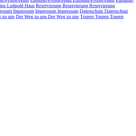
d-Probst-Haus
Edmund-Probst-Haus
Edmund-Probst-Haus
Edmund-
inz Luitpold Haus
Reservierung
Reservierung
Reservierung
ressum
Impressum
Impressum
Impressum
Datenschutz
Datenschutz
 zu uns
Der Weg zu uns
Der Weg zu uns
Touren
Touren
Touren