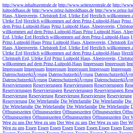
http://www.inhaltszentrale.de
http://www.seitenzentrale.de
http://www
luitpoldhaus.de
http://www.prinz-luitpoldhaus.de
http://www.prinz-lu
Haus, Alpenverein, Christoph Erd, Ulrike Erd
Herzlich willkommen a
Ulrike Erd
Herzlich willkommen auf dem Prinz-Luitpold-Haus
Prinz
dem Prinz-Luitpold-Haus
Prinz Luitpold Haus, Alpenverein, Christop
willkommen auf dem Prinz-Luitpold-Haus Prinz Luitpold Haus, Alpen
Erd, Ulrike Erd Herzlich willkommen auf dem Prinz-Luitpold-Haus
H
Prinz-Luitpold-Haus
Prinz Luitpold Haus, Alpenverein, Christoph Er
Haus, Alpenverein, Christoph Erd, Ulrike Erd
Herzlich willkommen a
Ulrike Erd
Herzlich willkommen auf dem Prinz-Luitpold-Haus
Herzl
Christoph Erd, Ulrike Erd
Prinz Luitpold Haus, Alpenverein, Christ
willkommen auf dem Prinz-Luitpold-Haus
Impressum
Impressum
Im
Impressum
Impressum
Impressum
Impressum
Impressum
Impressum
DatenschutzerklÃ¤rung
DatenschutzerklÃ¤rung
DatenschutzerklÃ¤
DatenschutzerklÃ¤rung
DatenschutzerklÃ¤rung
DatenschutzerklÃ¤r
Reservierungen
Reservierungen
Reservierungen
Reservierungen
Res
Reservierungen
Reservierungen
Reservierungen
Reservierungen
Res
Reservierung
Reservierung
Reservierung
Reservierung
Reservierung
Reservierung
Die Wirtefamilie
Die Wirtefamilie
Die Wirtefamilie
Die 
Die Wirtefamilie
Die Wirtefamilie
Die Wirtefamilie
Die Wirtefamilie
D
Öffnungszeiten
Öffnungszeiten
Öffnungszeiten
Öffnungszeiten
Öffnu
Öffnungszeiten
Öffnungszeiten
Öffnungszeiten
Öffnungszeiten
Der 
Weg zu uns
Der Weg zu uns
Der Weg zu uns
Der Weg zu uns
Der We
Weg zu uns
Essen
Essen
Essen
Essen
Essen
Essen
Essen
Essen
Esse