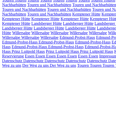
Touren
Touren
Touren
Touren
Touren
Touren
Touren
Touren
Touren
Nachbarhütten
Touren und Nachbarhütten
Touren und Nachbarhütte
Touren und Nachbarhütten
Touren und Nachbarhütten
Touren und N
Nachbarhütten
Touren und Nachbarhütten
Kemptener Hütte
Kempten
Kemptener Hütte
Kemptener Hütte
Kemptener Hütte
Kemptener Hüt
Kemptener Hütte
Landsberger Hütte
Landsberger Hütte
Landsberger
Landsberger Hütte
Landsberger Hütte
Landsberger Hütte
Landsberge
Hütte
Willersalpe
Willersalpe
Willersalpe
Willersalpe
Willersalpe
Will
Willersalpe
Willersalpe
Willersalpe
Edmund-Probst-Haus
Edmund-Pro
Edmund-Probst-Haus
Edmund-Probst-Haus
Edmund-Probst-Haus
Ed
Haus
Edmund-Probst-Haus
Edmund-Probst-Haus
Edmund-Probst-H
Haus
Prinz Luitpold Haus
Prinz Luitpold Haus
Prinz Luitpold Haus
Reservierung
Essen
Essen
Essen
Essen
Essen
Essen
Essen
Impressu
Datenschutz
Datenschutz
Datenschutz
Datenschutz
Datenschutz
Date
Weg zu uns
Der Weg zu uns
Der Weg zu uns
Touren
Touren
Touren