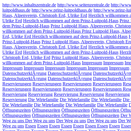
http://www.inhaltszentrale.de
http://www.seitenzentrale.de
http://www
luitpoldhaus.de
http://www.prinz-luitpoldhaus.de
http://www.prinz-lu
Haus, Alpenverein, Christoph Erd, Ulrike Erd
Herzlich willkommen a
Ulrike Erd
Herzlich willkommen auf dem Prinz-Luitpold-Haus
Prinz
dem Prinz-Luitpold-Haus
Prinz Luitpold Haus, Alpenverein, Christop
willkommen auf dem Prinz-Luitpold-Haus Prinz Luitpold Haus, Alpen
Erd, Ulrike Erd Herzlich willkommen auf dem Prinz-Luitpold-Haus
H
Prinz-Luitpold-Haus
Prinz Luitpold Haus, Alpenverein, Christoph Er
Haus, Alpenverein, Christoph Erd, Ulrike Erd
Herzlich willkommen a
Ulrike Erd
Herzlich willkommen auf dem Prinz-Luitpold-Haus
Herzl
Christoph Erd, Ulrike Erd
Prinz Luitpold Haus, Alpenverein, Christ
willkommen auf dem Prinz-Luitpold-Haus
Impressum
Impressum
Im
Impressum
Impressum
Impressum
Impressum
Impressum
Impressum
DatenschutzerklÃ¤rung
DatenschutzerklÃ¤rung
DatenschutzerklÃ¤
DatenschutzerklÃ¤rung
DatenschutzerklÃ¤rung
DatenschutzerklÃ¤r
Reservierungen
Reservierungen
Reservierungen
Reservierungen
Res
Reservierungen
Reservierungen
Reservierungen
Reservierungen
Res
Reservierung
Reservierung
Reservierung
Reservierung
Reservierung
Reservierung
Die Wirtefamilie
Die Wirtefamilie
Die Wirtefamilie
Die 
Die Wirtefamilie
Die Wirtefamilie
Die Wirtefamilie
Die Wirtefamilie
D
Öffnungszeiten
Öffnungszeiten
Öffnungszeiten
Öffnungszeiten
Öffnu
Öffnungszeiten
Öffnungszeiten
Öffnungszeiten
Öffnungszeiten
Der 
Weg zu uns
Der Weg zu uns
Der Weg zu uns
Der Weg zu uns
Der We
Weg zu uns
Essen
Essen
Essen
Essen
Essen
Essen
Essen
Essen
Esse