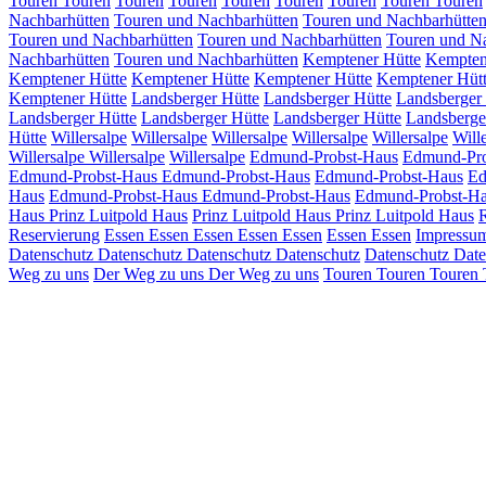
Touren
Touren
Touren
Touren
Touren
Touren
Touren
Touren
Touren
Nachbarhütten
Touren und Nachbarhütten
Touren und Nachbarhütte
Touren und Nachbarhütten
Touren und Nachbarhütten
Touren und N
Nachbarhütten
Touren und Nachbarhütten
Kemptener Hütte
Kempten
Kemptener Hütte
Kemptener Hütte
Kemptener Hütte
Kemptener Hüt
Kemptener Hütte
Landsberger Hütte
Landsberger Hütte
Landsberger
Landsberger Hütte
Landsberger Hütte
Landsberger Hütte
Landsberge
Hütte
Willersalpe
Willersalpe
Willersalpe
Willersalpe
Willersalpe
Will
Willersalpe
Willersalpe
Willersalpe
Edmund-Probst-Haus
Edmund-Pro
Edmund-Probst-Haus
Edmund-Probst-Haus
Edmund-Probst-Haus
Ed
Haus
Edmund-Probst-Haus
Edmund-Probst-Haus
Edmund-Probst-H
Haus
Prinz Luitpold Haus
Prinz Luitpold Haus
Prinz Luitpold Haus
Reservierung
Essen
Essen
Essen
Essen
Essen
Essen
Essen
Impressu
Datenschutz
Datenschutz
Datenschutz
Datenschutz
Datenschutz
Date
Weg zu uns
Der Weg zu uns
Der Weg zu uns
Touren
Touren
Touren