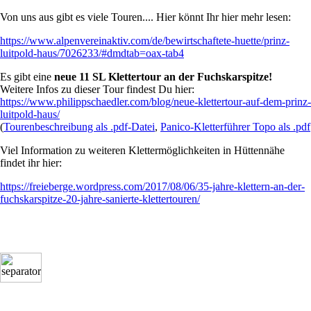
Von uns aus gibt es viele Touren.... Hier könnt Ihr hier mehr lesen:
https://www.alpenvereinaktiv.com/de/bewirtschaftete-huette/prinz-
luitpold-haus/7026233/#dmdtab=oax-tab4
Es gibt eine
neue 11 SL Klettertour an der Fuchskarspitze!
Weitere Infos zu dieser Tour findest Du hier:
https://www.philippschaedler.com/blog/neue-klettertour-auf-dem-prinz-
luitpold-haus/
(
Tourenbeschreibung als .pdf-Datei
,
Panico-Kletterführer Topo als .pdf
Viel Information zu weiteren Klettermöglichkeiten in Hüttennähe
findet ihr hier:
https://freieberge.wordpress.com/2017/08/06/35-jahre-klettern-an-der-
fuchskarspitze-20-jahre-sanierte-klettertouren/