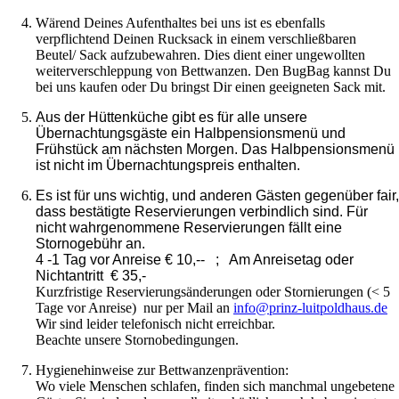
Wärend Deines Aufenthaltes bei uns ist es ebenfalls
verpflichtend Deinen Rucksack in einem verschließbaren
Beutel/ Sack aufzubewahren. Dies dient einer ungewollten
weiterverschleppung von Bettwanzen. Den BugBag kannst Du
bei uns kaufen oder Du bringst Dir einen geeigneten Sack mit.
Aus der Hüttenküche gibt es für alle unsere
Übernachtungsgäste ein Halbpensionsmenü und
Frühstück am nächsten Morgen. Das Halbpensionsmenü
ist nicht im Übernachtungspreis enthalten.
Es ist für uns wichtig, und anderen Gästen gegenüber fair,
dass bestätigte Reservierungen verbindlich sind. Für
nicht wahrgenommene Reservierungen fällt eine
Stornogebühr an.
4 -1 Tag vor Anreise € 10,-- ; Am Anreisetag oder
Nichtantritt € 35,-
Kurzfristige Reservierungsänderungen oder Stornierungen (< 5
Tage vor Anreise) nur per Mail an
info@prinz-luitpoldhaus.de
Wir sind leider telefonisch nicht erreichbar.
Beachte unsere Stornobedingungen.
Hygienehinweise zur Bettwanzenprävention:
Wo viele Menschen schlafen, finden sich manchmal ungebetene