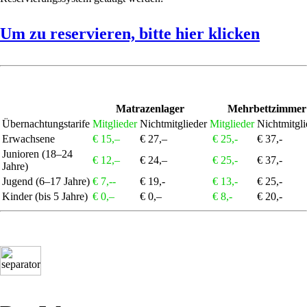
Um zu reservieren, bitte hier klicken
Matrazenlager
Mehrbettzimmer
Übernachtungstarife
Mitglieder
Nichtmitglieder
Mitglieder
Nichtmitgli
Erwachsene
€ 15,–
€ 27,–
€ 25,-
€ 37,-
Junioren (18–24
€ 12,–
€ 24,–
€ 25,-
€ 37,-
Jahre)
Jugend (6–17 Jahre)
€ 7,--
€ 19,-
€ 13,-
€ 25,-
Kinder (bis 5 Jahre)
€ 0,–
€ 0,–
€ 8,-
€ 20,-