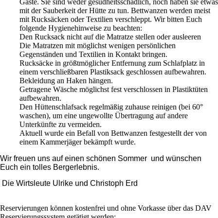
Gäste. Sie sind weder gesudheitsschädlich, noch haben sie etwas
mit der Sauberkeit der Hütte zu tun. Bettwanzen werden meist
mit Rucksäcken oder Textilien verschleppt. Wir bitten Euch
folgende Hygienehinweise zu beachten:
Den Rucksack nicht auf die Matratze stellen oder ausleeren
Die Matratzen mit möglichst wenigen persönlichen
Gegenständen und Textilien in Kontakt bringen.
Rucksäcke in größtmöglicher Entfernung zum Schlafplatz in
einem verschließbaren Plastiksack geschlossen aufbewahren.
Bekleidung an Haken hängen.
Getragene Wäsche möglichst fest verschlossen in Plastiktüten
aufbewahren.
Den Hüttenschlafsack regelmäßig zuhause reinigen (bei 60°
waschen), um eine ungewollte Übertragung auf andere
Unterkünfte zu vermeiden.
Aktuell wurde ein Befall von Bettwanzen festgestellt der von
einem Kammerjäger bekämpft wurde.
W
ir freuen uns auf einen schönen Sommer und wünschen
Euch ein tolles Bergerlebnis.
Die Wirtsleute Ulrike und Christoph Erd
Reservierungen können kostenfrei und ohne Vorkasse über das DAV
Reservierungssystem getätigt werden: