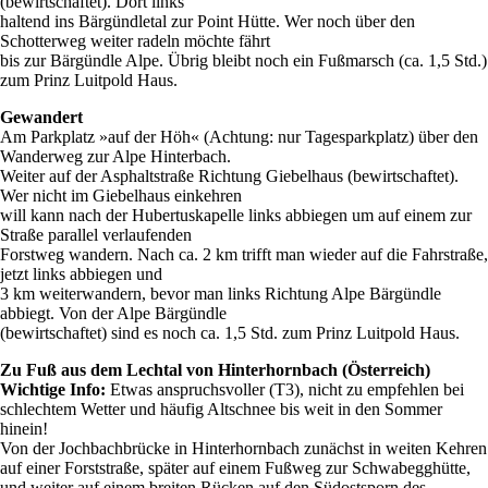
(bewirtschaftet). Dort links
haltend ins Bärgündletal zur Point Hütte. Wer noch über den
Schotterweg weiter radeln möchte fährt
bis zur Bärgündle Alpe. Übrig bleibt noch ein Fußmarsch (ca. 1,5 Std.)
zum Prinz Luitpold Haus.
Gewandert
Am Parkplatz »auf der Höh« (Achtung: nur Tagesparkplatz) über den
Wanderweg zur Alpe Hinterbach.
Weiter auf der Asphaltstraße Richtung Giebelhaus (bewirtschaftet).
Wer nicht im Giebelhaus einkehren
will kann nach der Hubertuskapelle links abbiegen um auf einem zur
Straße parallel verlaufenden
Forstweg wandern. Nach ca. 2 km trifft man wieder auf die Fahrstraße,
jetzt links abbiegen und
3 km weiterwandern, bevor man links Richtung Alpe Bärgündle
abbiegt. Von der Alpe Bärgündle
(bewirtschaftet) sind es noch ca. 1,5 Std. zum Prinz Luitpold Haus.
Zu Fuß aus dem Lechtal von Hinterhornbach (Österreich)
Wichtige Info:
Etwas anspruchsvoller (T3), nicht zu empfehlen bei
schlechtem Wetter und häufig Altschnee bis weit in den Sommer
hinein!
Von der Jochbachbrücke in Hinterhornbach zunächst in weiten Kehren
auf einer Forststraße, später auf einem Fußweg zur Schwabegghütte,
und weiter auf einem breiten Rücken auf den Südostsporn des